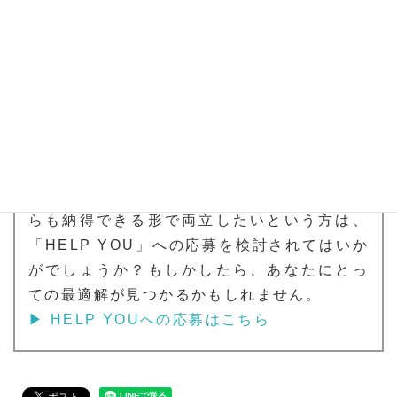
れる現時点の最適解だと思っています。
「HELP YOU」には多くのメンバーが子育て
と仕事を両立しており、子育ての状況や価値
観はさまざま。100人いれば100通りの方法が
あります。そして、100通りの方法を叶えられ
ることができるのが「HELP YOU」の魅力で
あるとも言えます。
今、子育てと仕事の間で揺れている方、どち
らも納得できる形で両立したいという方は、
「HELP YOU」への応募を検討されてはいか
がでしょうか？もしかしたら、あなたにとっ
ての最適解が見つかるかもしれません。
▶ HELP YOUへの応募はこちら