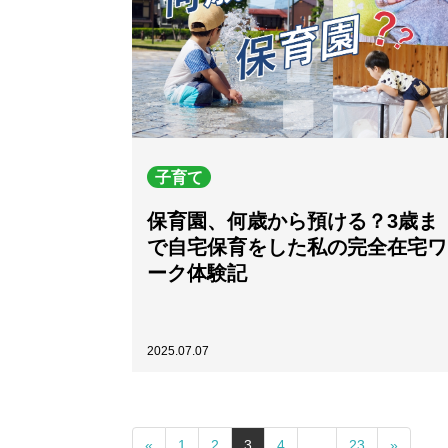
子育て
保育園、何歳から預ける？3歳ま
で自宅保育をした私の完全在宅ワ
ーク体験記
2025.07.07
«
1
2
3
4
…
23
»