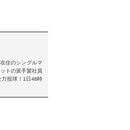
県在住のシングルマ
ニットの派手髪社員
力投球！1日48時