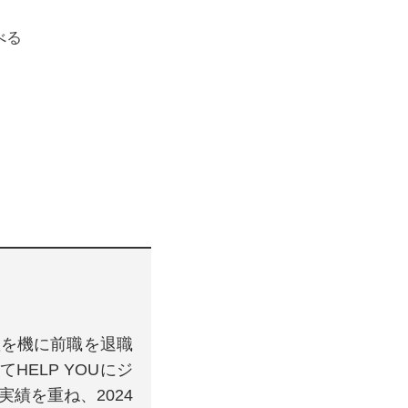
べる
産を機に前職を退職
HELP YOUにジ
績を重ね、2024