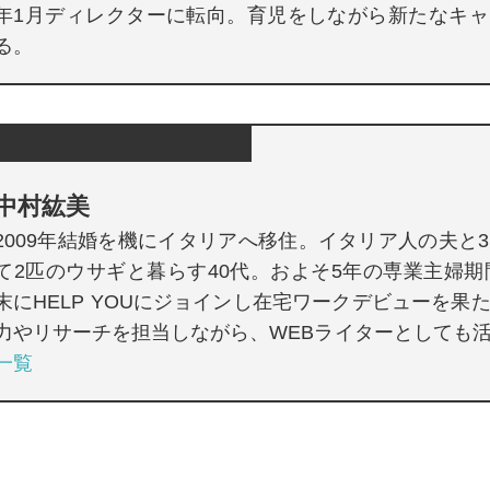
年1月ディレクターに転向。育児をしながら新たなキ
る。
中村紘美
2009年結婚を機にイタリアへ移住。イタリア人の夫と
て2匹のウサギと暮らす40代。およそ5年の専業主婦期間
末にHELP YOUにジョインし在宅ワークデビューを果
力やリサーチを担当しながら、WEBライターとしても
一覧