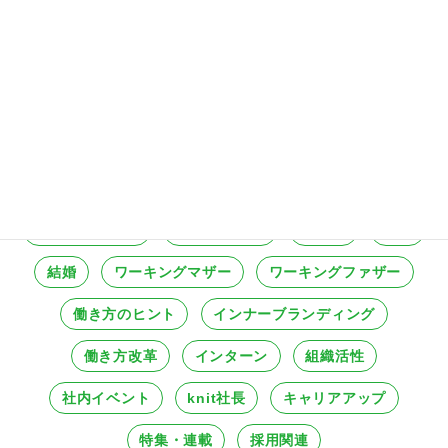
地方
Uターン
転勤
転職
復職
新卒
ワークライフバランス
ワークライフシナジー
リモートワーク
テレワーク
セカンドキャリア
副業・複業
在宅ワーク
ニューノーマル
フリーランス
ワーケーション
家庭との両立
子育て
介護
結婚
ワーキングマザー
ワーキングファザー
働き方のヒント
インナーブランディング
働き方改革
インターン
組織活性
社内イベント
knit社長
キャリアアップ
特集・連載
採用関連