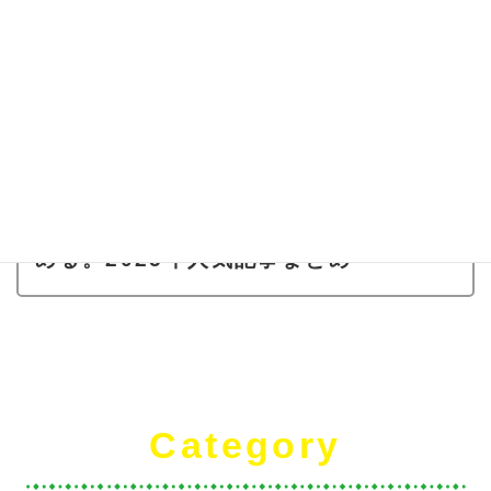
中！
HELP YOUでの働き方について詳しく
見る
2026.06.25
くらしと仕事
完全在宅ワークの体験談をサクッと読
める。2025年人気記事まとめ
Category