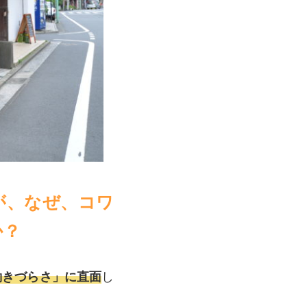
が、なぜ、コワ
か？
働きづらさ」に直面
し