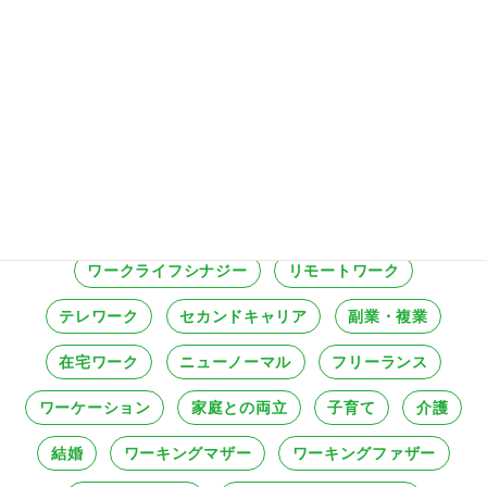
カテゴリ一覧
在宅で働く
ノマドワーク
移住
海外
地方
Uターン
転勤
転職
復職
新卒
ワークライフバランス
ワークライフシナジー
リモートワーク
テレワーク
セカンドキャリア
副業・複業
在宅ワーク
ニューノーマル
フリーランス
ワーケーション
家庭との両立
子育て
介護
結婚
ワーキングマザー
ワーキングファザー