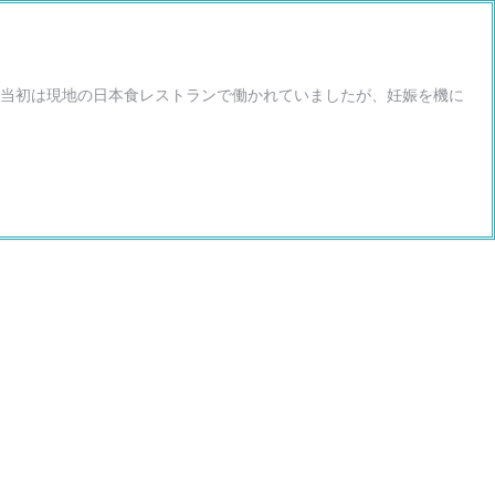
当初は現地の日本食レストランで働かれていましたが、妊娠を機に
結
婚
を
機
に
海
外
移
住！
世
界
の
ど
こ
に
居
て